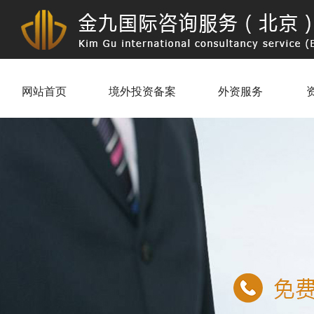
网站首页
境外投资备案
外资服务