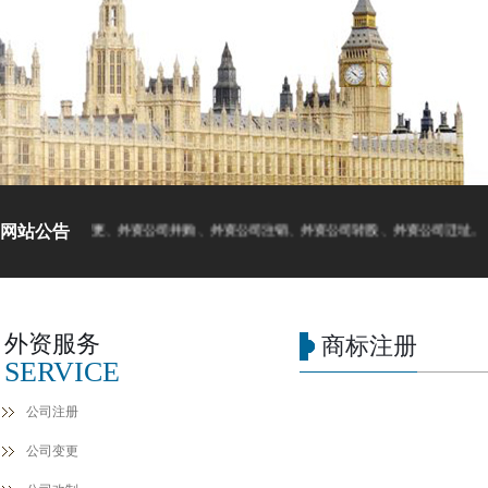
网站公告
注册、外资公司变更、外资公司并购、外资公司注销、外资公司转股、外资公司迁址。
外资服务
商标注册
SERVICE
公司注册
公司变更