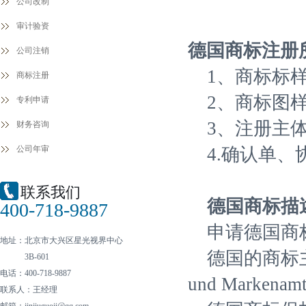
公司改制
审计验资
德国商标注册
公司注销
1、商标标
商标注册
2、商标图样；
专利申请
3、注册主
财务咨询
公司年审
4.确认单、
联系我们
德国商标描
400-718-9887
申请德国商
地址：北京市大兴区星光视界中心
德国的商标主管
3B-601
电话：400-718-9887
und Markena
联系人：王经理