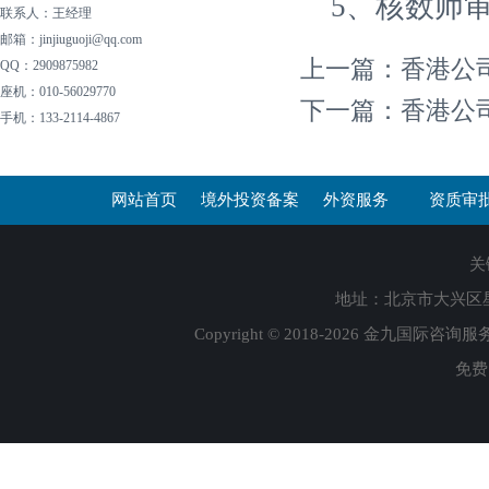
5、核数师
联系人：王经理
邮箱：jinjiuguoji@qq.com
上一篇：
香港公
QQ：2909875982
座机：010-56029770
下一篇：
香港公
手机：133-2114-4867
网站首页
境外投资备案
外资服务
资质审
关
地址：北京市大兴区星光视
Copyright © 2018-2026 金九国际咨询服
免费